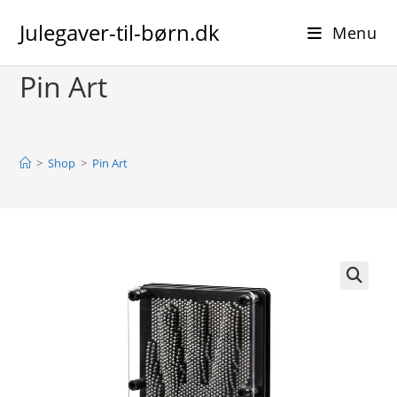
Skip
Julegaver-til-børn.dk
to
Menu
content
Pin Art
>
Shop
>
Pin Art
🔍