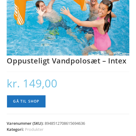
Oppusteligt Vandpolosæt – Intex
kr.
149,00
GÅ TIL SHOP
Varenummer (SKU):
8948512708615694636
Kategori:
Produkter