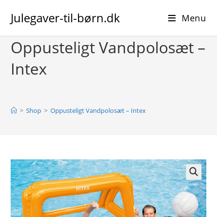
Skip
Julegaver-til-børn.dk
to
Menu
content
Oppusteligt Vandpolosæt –
Intex
>
Shop
>
Oppusteligt Vandpolosæt – Intex
🔍