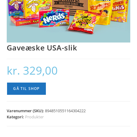
Gaveæske USA-slik
kr.
329,00
GÅ TIL SHOP
Varenummer (SKU):
8948510551164304222
Kategori:
Produkter