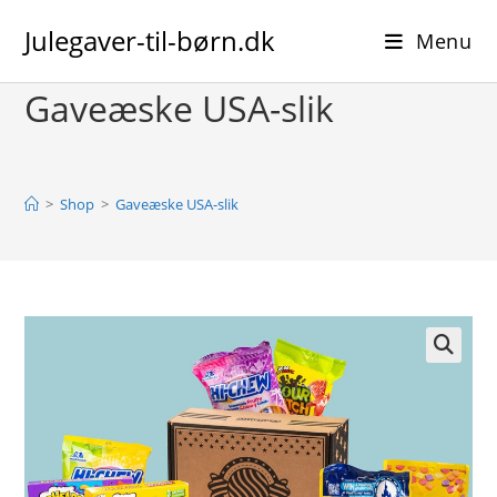
Skip
Julegaver-til-børn.dk
to
Menu
content
Gaveæske USA-slik
>
Shop
>
Gaveæske USA-slik
🔍